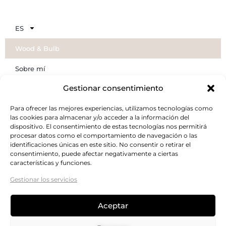
ES
Wood & Bulb
Sobre mí
Gestionar consentimiento
Galeria
Para ofrecer las mejores experiencias, utilizamos tecnologías como
Lámparas
las cookies para almacenar y/o acceder a la información del
dispositivo. El consentimiento de estas tecnologías nos permitirá
Tienda
procesar datos como el comportamiento de navegación o las
identificaciones únicas en este sitio. No consentir o retirar el
Contacto
consentimiento, puede afectar negativamente a ciertas
características y funciones.
Carrito
Gestionar los servicios
FAQs
Aceptar