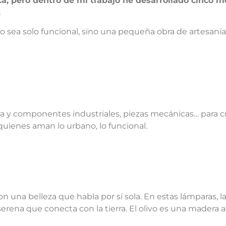
, pero dentro de mi trabajo he desarrollado cinco mo
.
sea solo funcional, sino una pequeña obra de artesanía
da y componentes industriales, piezas mecánicas… para c
quienes aman lo urbano, lo funcional.
n una belleza que habla por sí sola. En estas lámparas, la
erena que conecta con la tierra. El olivo es una madera ag