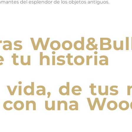
 amantes del esplendor de los objetos antiguos.
ras Wood&Bul
 tu historia
tu vida, de tu
s con una Wo