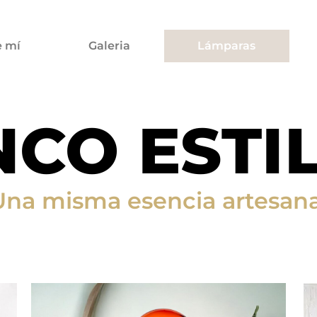
e mí
Galeria
Lámparas
NCO ESTI
Una misma esencia artesana