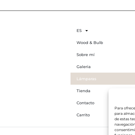
ES
Wood & Bulb
Sobre mí
Galeria
Lámparas
Tienda
Contacto
Para ofrece
para almace
Carrito
de estas t
navegación 
consentimie